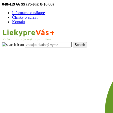
048/419 66 99
(Po-Pia: 8-16.00)
Informácie o nákupe
Články o zdraví
Kontakt