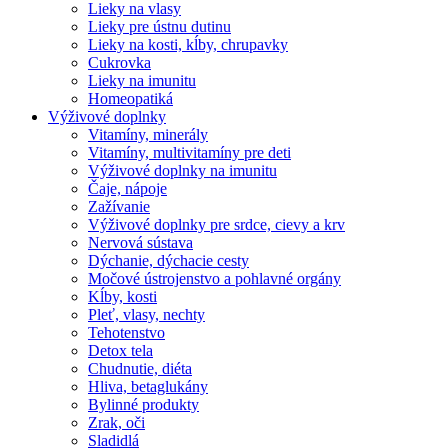
Lieky na vlasy
Lieky pre ústnu dutinu
Lieky na kosti, kĺby, chrupavky
Cukrovka
Lieky na imunitu
Homeopatiká
Výživové doplnky
Vitamíny, minerály
Vitamíny, multivitamíny pre deti
Výživové doplnky na imunitu
Čaje, nápoje
Zažívanie
Výživové doplnky pre srdce, cievy a krv
Nervová sústava
Dýchanie, dýchacie cesty
Močové ústrojenstvo a pohlavné orgány
Kĺby, kosti
Pleť, vlasy, nechty
Tehotenstvo
Detox tela
Chudnutie, diéta
Hliva, betaglukány
Bylinné produkty
Zrak, oči
Sladidlá