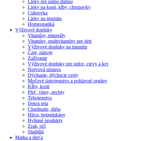
Lieky pre ústnu dutinu
Lieky na kosti, kĺby, chrupavky
Cukrovka
Lieky na imunitu
Homeopatiká
Výživové doplnky
Vitamíny, minerály
Vitamíny, multivitamíny pre deti
Výživové doplnky na imunitu
Čaje, nápoje
Zažívanie
Výživové doplnky pre srdce, cievy a krv
Nervová sústava
Dýchanie, dýchacie cesty
Močové ústrojenstvo a pohlavné orgány
Kĺby, kosti
Pleť, vlasy, nechty
Tehotenstvo
Detox tela
Chudnutie, diéta
Hliva, betaglukány
Bylinné produkty
Zrak, oči
Sladidlá
Matka a dieťa