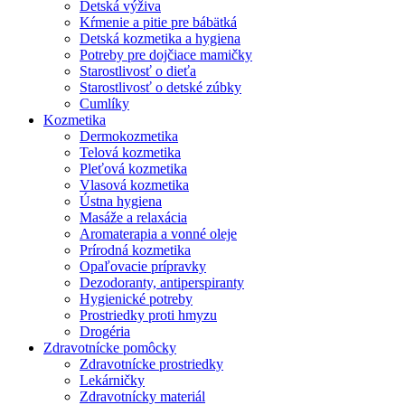
Detská výživa
Kŕmenie a pitie pre bábätká
Detská kozmetika a hygiena
Potreby pre dojčiace mamičky
Starostlivosť o dieťa
Starostlivosť o detské zúbky
Cumlíky
Kozmetika
Dermokozmetika
Telová kozmetika
Pleťová kozmetika
Vlasová kozmetika
Ústna hygiena
Masáže a relaxácia
Aromaterapia a vonné oleje
Prírodná kozmetika
Opaľovacie prípravky
Dezodoranty, antiperspiranty
Hygienické potreby
Prostriedky proti hmyzu
Drogéria
Zdravotnícke pomôcky
Zdravotnícke prostriedky
Lekárničky
Zdravotnícky materiál