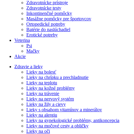
Zdravotnícke prístroje
Zdravotnícke testy
Inkontinenčné pomôcky
Masážne pomôcky pre športovcov
Ortopedické potreby
Batérie do naslúchadiel
Erotické potreby
Veterina
Psi
Mačky
Akcie
Zdravie a lieky
Lieky na bolesť
Lieky na chrípku a prechladnutie
Lieky na teplotu
Lieky na kožné problémy
Lieky na trávenie
Lieky na nervový systém
Lieky na žily a cievy
Lieky s obsahom vitamínov a minerálov
Lieky na alergiu
Lieky na gynekologické problémy, antikoncepcia
Lieky na močové cesty a obličky
Lieky na oči