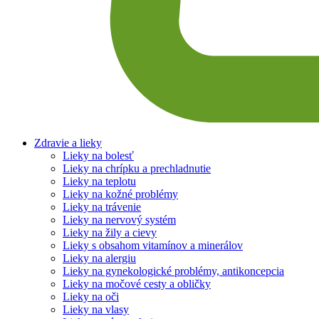
Zdravie a lieky
Lieky na bolesť
Lieky na chrípku a prechladnutie
Lieky na teplotu
Lieky na kožné problémy
Lieky na trávenie
Lieky na nervový systém
Lieky na žily a cievy
Lieky s obsahom vitamínov a minerálov
Lieky na alergiu
Lieky na gynekologické problémy, antikoncepcia
Lieky na močové cesty a obličky
Lieky na oči
Lieky na vlasy