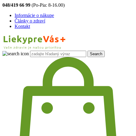
048/419 66 99
(Po-Pia: 8-16.00)
Informácie o nákupe
Články o zdraví
Kontakt