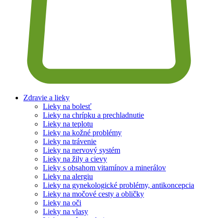
Zdravie a lieky
Lieky na bolesť
Lieky na chrípku a prechladnutie
Lieky na teplotu
Lieky na kožné problémy
Lieky na trávenie
Lieky na nervový systém
Lieky na žily a cievy
Lieky s obsahom vitamínov a minerálov
Lieky na alergiu
Lieky na gynekologické problémy, antikoncepcia
Lieky na močové cesty a obličky
Lieky na oči
Lieky na vlasy