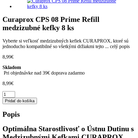
Curaprox CPS 08 Prime Refill
medzizubné kefky 8 ks
Vyberte si veľkosť medzizubných kefiek CURAPROX, ktoré sú
jednoducho kompatibilné so všetkými držiakmi tejto ...
celý popis
8,99
€
Skladom
Pri objednávke nad 39€ doprava zadarmo
8,99
€
množstvo
Curaprox
Pridať do košíka
CPS
08
Popis
Prime
Refill
medzizubné
Optimálna Starostlivosť o Ústnu Dutinu s
kefky
Medzizubnými Kefkami CURAPROX
8