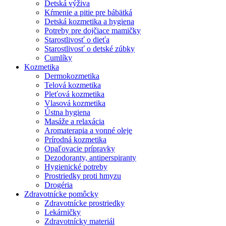
Detská výživa
Kŕmenie a pitie pre bábätká
Detská kozmetika a hygiena
Potreby pre dojčiace mamičky
Starostlivosť o dieťa
Starostlivosť o detské zúbky
Cumlíky
Kozmetika
Dermokozmetika
Telová kozmetika
Pleťová kozmetika
Vlasová kozmetika
Ústna hygiena
Masáže a relaxácia
Aromaterapia a vonné oleje
Prírodná kozmetika
Opaľovacie prípravky
Dezodoranty, antiperspiranty
Hygienické potreby
Prostriedky proti hmyzu
Drogéria
Zdravotnícke pomôcky
Zdravotnícke prostriedky
Lekárničky
Zdravotnícky materiál