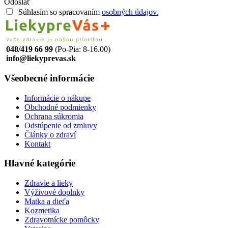
Odoslať
Súhlasím so spracovaním
osobných údajov.
048/419 66 99
(Po-Pia: 8-16.00)
info@liekyprevas.sk
Všeobecné informácie
Informácie o nákupe
Obchodné podmienky
Ochrana súkromia
Odstúpenie od zmluvy
Články o zdraví
Kontakt
Hlavné kategórie
Zdravie a lieky
Výživové doplnky
Matka a dieťa
Kozmetika
Zdravotnícke pomôcky