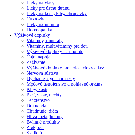
Lieky na vlasy
Lieky pre ústnu dutinu
Lieky na kosti, kĺby, chrupavky
Cukrovka
Lieky na imunitu
Homeopatiká
Výživové doplnky
Vitamíny, minerály
Vitamíny, multivitamíny pre deti
Výživové doplnky na imunitu
Čaje, nápoje
Zažívanie
Výživové doplnky pre srdce, cievy a krv
Nervová sústava
Dýchanie, dýchacie cesty
Močové ústrojenstvo a pohlavné orgány
Kĺby, kosti
Pleť, vlasy, nechty
Tehotenstvo
Detox tela
Chudnutie, diéta
Hliva, betaglukány
Bylinné produkty
Zrak, oči
Sladidlá