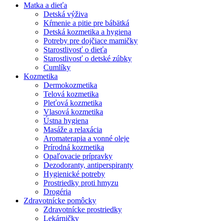
Matka a dieťa
Detská výživa
Kŕmenie a pitie pre bábätká
Detská kozmetika a hygiena
Potreby pre dojčiace mamičky
Starostlivosť o dieťa
Starostlivosť o detské zúbky
Cumlíky
Kozmetika
Dermokozmetika
Telová kozmetika
Pleťová kozmetika
Vlasová kozmetika
Ústna hygiena
Masáže a relaxácia
Aromaterapia a vonné oleje
Prírodná kozmetika
Opaľovacie prípravky
Dezodoranty, antiperspiranty
Hygienické potreby
Prostriedky proti hmyzu
Drogéria
Zdravotnícke pomôcky
Zdravotnícke prostriedky
Lekárničky