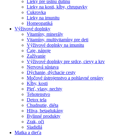
Lieky pre ústnu dutinu
Lieky na kosti, kĺby, chrupavky
Cukrovka
Lieky na imunitu
Homeopatiká
Výživové doplnky
Vitamíny, minerály
Vitamíny, multivitamíny pre deti
Výživové doplnky na imunitu
Čaje, nápoje
Zažívanie
Výživové doplnky pre srdce, cievy a krv
Nervová sústava
Dýchanie, dýchacie cesty
Močové ústrojenstvo a pohlavné orgány
Kĺby, kosti
Pleť, vlasy, nechty
Tehotenstvo
Detox tela
Chudnutie, diéta
Hliva, betaglukány
Bylinné produkty
Zrak, oči
Sladidlá
Matka a dieťa