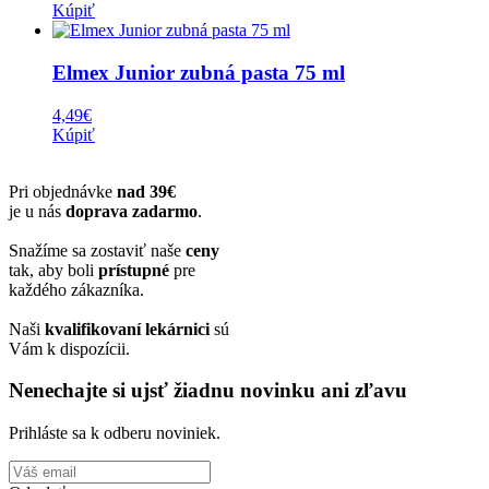
Kúpiť
Elmex Junior zubná pasta 75 ml
4,49
€
Kúpiť
Pri objednávke
nad 39€
je u nás
doprava zadarmo
.
Snažíme sa zostaviť naše
ceny
tak, aby boli
prístupné
pre
každého zákazníka.
Naši
kvalifikovaní lekárnici
sú
Vám k dispozícii.
Nenechajte si ujsť žiadnu novinku ani zľavu
Prihláste sa k odberu noviniek.