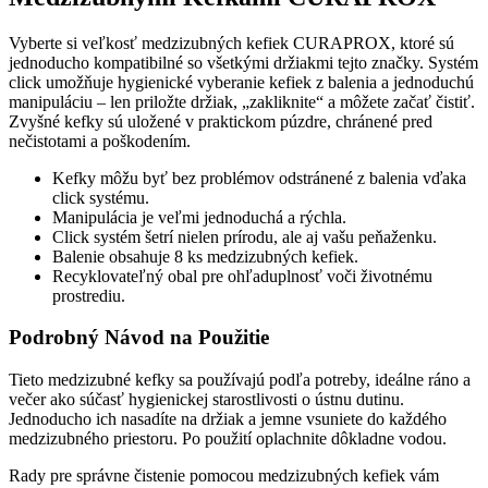
ks
Vyberte si veľkosť medzizubných kefiek CURAPROX, ktoré sú
jednoducho kompatibilné so všetkými držiakmi tejto značky. Systém
click umožňuje hygienické vyberanie kefiek z balenia a jednoduchú
manipuláciu – len priložte držiak, „zakliknite“ a môžete začať čistiť.
Zvyšné kefky sú uložené v praktickom púzdre, chránené pred
nečistotami a poškodením.
Kefky môžu byť bez problémov odstránené z balenia vďaka
click systému.
Manipulácia je veľmi jednoduchá a rýchla.
Click systém šetrí nielen prírodu, ale aj vašu peňaženku.
Balenie obsahuje 8 ks medzizubných kefiek.
Recyklovateľný obal pre ohľaduplnosť voči životnému
prostrediu.
Podrobný Návod na Použitie
Tieto medzizubné kefky sa používajú podľa potreby, ideálne ráno a
večer ako súčasť hygienickej starostlivosti o ústnu dutinu.
Jednoducho ich nasadíte na držiak a jemne vsuniete do každého
medzizubného priestoru. Po použití oplachnite dôkladne vodou.
Rady pre správne čistenie pomocou medzizubných kefiek vám