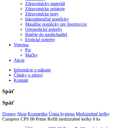
Zdravotnícky materiál
Zdravotnícke prístroje
Zdravotnícke testy
Inkontinenčné pomôcky
Masážne pomôcky pre športovcov
Ortopedické potreby
Batérie do naslúchadiel
Erotické potreby
Veterina
Psi
Mačky
Akcie
Informácie o nákupe
Články o zdraví
Kontakt
Späť
Späť
Domov
Shop
Kozmetika
Ústna hygiena
Medzizubné kefky
Curaprox CPS 08 Prime Refill medzizubné kefky 8 ks