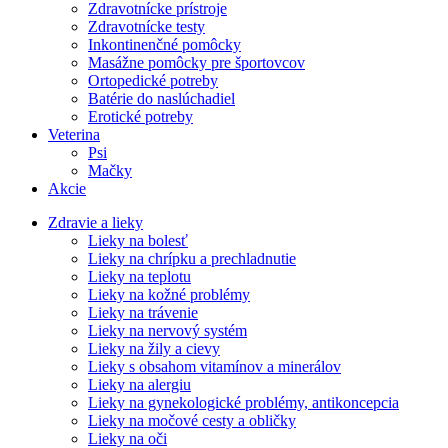
Zdravotnícke prístroje
Zdravotnícke testy
Inkontinenčné pomôcky
Masážne pomôcky pre športovcov
Ortopedické potreby
Batérie do naslúchadiel
Erotické potreby
Veterina
Psi
Mačky
Akcie
Zdravie a lieky
Lieky na bolesť
Lieky na chrípku a prechladnutie
Lieky na teplotu
Lieky na kožné problémy
Lieky na trávenie
Lieky na nervový systém
Lieky na žily a cievy
Lieky s obsahom vitamínov a minerálov
Lieky na alergiu
Lieky na gynekologické problémy, antikoncepcia
Lieky na močové cesty a obličky
Lieky na oči