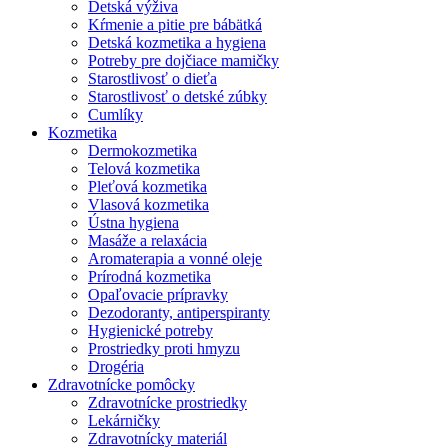
Detská výživa
Kŕmenie a pitie pre bábätká
Detská kozmetika a hygiena
Potreby pre dojčiace mamičky
Starostlivosť o dieťa
Starostlivosť o detské zúbky
Cumlíky
Kozmetika
Dermokozmetika
Telová kozmetika
Pleťová kozmetika
Vlasová kozmetika
Ústna hygiena
Masáže a relaxácia
Aromaterapia a vonné oleje
Prírodná kozmetika
Opaľovacie prípravky
Dezodoranty, antiperspiranty
Hygienické potreby
Prostriedky proti hmyzu
Drogéria
Zdravotnícke pomôcky
Zdravotnícke prostriedky
Lekárničky
Zdravotnícky materiál