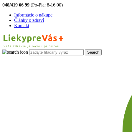
048/419 66 99
(Po-Pia: 8-16.00)
Informácie o nákupe
Články o zdraví
Kontakt