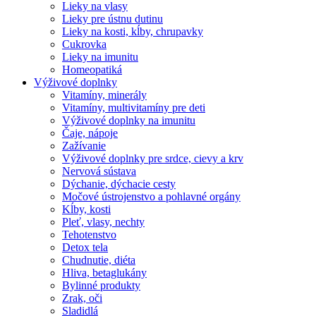
Lieky na vlasy
Lieky pre ústnu dutinu
Lieky na kosti, kĺby, chrupavky
Cukrovka
Lieky na imunitu
Homeopatiká
Výživové doplnky
Vitamíny, minerály
Vitamíny, multivitamíny pre deti
Výživové doplnky na imunitu
Čaje, nápoje
Zažívanie
Výživové doplnky pre srdce, cievy a krv
Nervová sústava
Dýchanie, dýchacie cesty
Močové ústrojenstvo a pohlavné orgány
Kĺby, kosti
Pleť, vlasy, nechty
Tehotenstvo
Detox tela
Chudnutie, diéta
Hliva, betaglukány
Bylinné produkty
Zrak, oči
Sladidlá