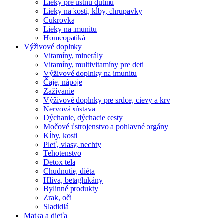
Lieky pre ústnu dutinu
Lieky na kosti, kĺby, chrupavky
Cukrovka
Lieky na imunitu
Homeopatiká
Výživové doplnky
Vitamíny, minerály
Vitamíny, multivitamíny pre deti
Výživové doplnky na imunitu
Čaje, nápoje
Zažívanie
Výživové doplnky pre srdce, cievy a krv
Nervová sústava
Dýchanie, dýchacie cesty
Močové ústrojenstvo a pohlavné orgány
Kĺby, kosti
Pleť, vlasy, nechty
Tehotenstvo
Detox tela
Chudnutie, diéta
Hliva, betaglukány
Bylinné produkty
Zrak, oči
Sladidlá
Matka a dieťa