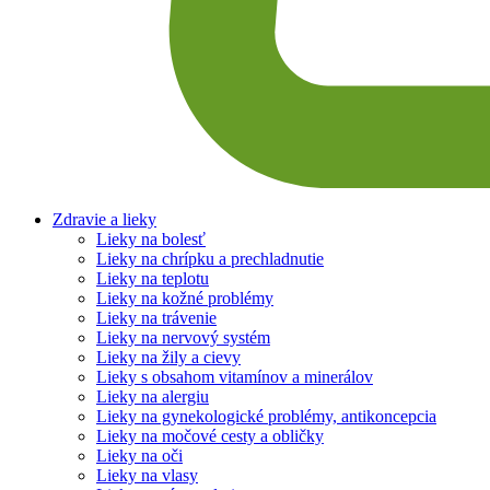
Zdravie a lieky
Lieky na bolesť
Lieky na chrípku a prechladnutie
Lieky na teplotu
Lieky na kožné problémy
Lieky na trávenie
Lieky na nervový systém
Lieky na žily a cievy
Lieky s obsahom vitamínov a minerálov
Lieky na alergiu
Lieky na gynekologické problémy, antikoncepcia
Lieky na močové cesty a obličky
Lieky na oči
Lieky na vlasy