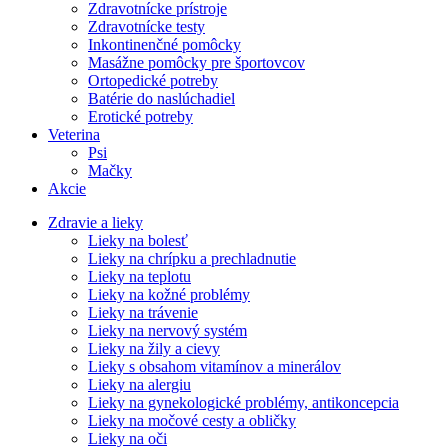
Zdravotnícke prístroje
Zdravotnícke testy
Inkontinenčné pomôcky
Masážne pomôcky pre športovcov
Ortopedické potreby
Batérie do naslúchadiel
Erotické potreby
Veterina
Psi
Mačky
Akcie
Zdravie a lieky
Lieky na bolesť
Lieky na chrípku a prechladnutie
Lieky na teplotu
Lieky na kožné problémy
Lieky na trávenie
Lieky na nervový systém
Lieky na žily a cievy
Lieky s obsahom vitamínov a minerálov
Lieky na alergiu
Lieky na gynekologické problémy, antikoncepcia
Lieky na močové cesty a obličky
Lieky na oči