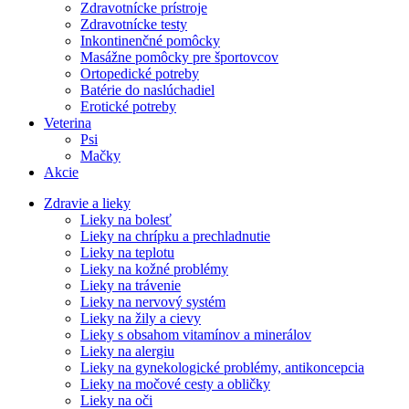
Zdravotnícke prístroje
Zdravotnícke testy
Inkontinenčné pomôcky
Masážne pomôcky pre športovcov
Ortopedické potreby
Batérie do naslúchadiel
Erotické potreby
Veterina
Psi
Mačky
Akcie
Zdravie a lieky
Lieky na bolesť
Lieky na chrípku a prechladnutie
Lieky na teplotu
Lieky na kožné problémy
Lieky na trávenie
Lieky na nervový systém
Lieky na žily a cievy
Lieky s obsahom vitamínov a minerálov
Lieky na alergiu
Lieky na gynekologické problémy, antikoncepcia
Lieky na močové cesty a obličky
Lieky na oči