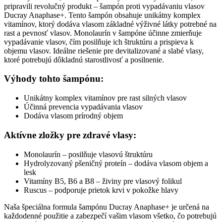
pripravili revolučný produkt – šampón proti vypadávaniu vlasov
Ducray Anaphase+. Tento šampón obsahuje unikátny komplex
vitamínov, ktorý dodáva vlasom základné výživné látky potrebné na
rast a pevnosť vlasov. Monolaurín v šampóne účinne zmierňuje
vypadávanie vlasov, čím posilňuje ich štruktúru a prispieva k
objemu vlasov. Ideálne riešenie pre devitalizované a slabé vlasy,
ktoré potrebujú dôkladnú starostlivosť a posilnenie.
Výhody tohto šampónu:
Unikátny komplex vitamínov pre rast silných vlasov
Účinná prevencia vypadávania vlasov
Dodáva vlasom prírodný objem
Aktívne zložky pre zdravé vlasy:
Monolaurín – posilňuje vlasovú štruktúru
Hydrolyzovaný pšeničný proteín – dodáva vlasom objem a
lesk
Vitamíny B5, B6 a B8 – živiny pre vlasový folikul
Ruscus – podporuje prietok krvi v pokožke hlavy
Naša špeciálna formula šampónu Ducray Anaphase+ je určená na
každodenné použitie a zabezpečí vašim vlasom všetko, čo potrebujú