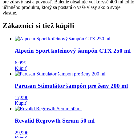
pre zdravý rast a pevnosť. Balenie obsahuje veľkorysé 400 ml tohto
účinného produktu, ktorý sa postará o vaše vlasy ako o svoje
vlastné.
Zákazníci si tiež kúpili
Alpecin Sport kofeinový šampón CTX 250 ml
6,99
€
Kúpiť
Parusan Stimulátor šampón pre ženy 200 ml
17,99
€
Kúpiť
Revalid Regrowth Serum 50 ml
29,99
€