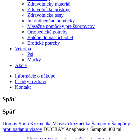
Zdravotnícky materiál
Zdravotnícke prístroje
Zdravotnícke testy
Inkontinenčné pomôcky
Masážne pomôcky pre športovcov
Ortopedické potreby
Batérie do naslúchadiel
Erotické potreby
Veterina
Psi
Mačky
Akcie
Informácie o nákupe
Články o zdraví
Kontakt
Späť
Späť
Domov
Shop
Kozmetika
Vlasová kozmetika
Šampóny
Šampóny
proti padaniu vlasov
DUCRAY Anaphase + Šampón 400 ml