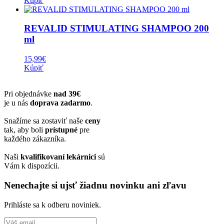
Kúpiť
REVALID STIMULATING SHAMPOO 200
ml
15,99
€
Kúpiť
Pri objednávke
nad 39€
je u nás
doprava zadarmo
.
Snažíme sa zostaviť naše
ceny
tak, aby boli
prístupné
pre
každého zákazníka.
Naši
kvalifikovaní lekárnici
sú
Vám k dispozícii.
Nenechajte si ujsť žiadnu novinku ani zľavu
Prihláste sa k odberu noviniek.