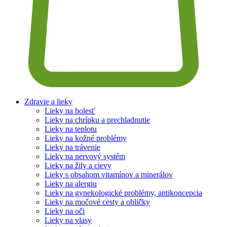
Zdravie a lieky
Lieky na bolesť
Lieky na chrípku a prechladnutie
Lieky na teplotu
Lieky na kožné problémy
Lieky na trávenie
Lieky na nervový systém
Lieky na žily a cievy
Lieky s obsahom vitamínov a minerálov
Lieky na alergiu
Lieky na gynekologické problémy, antikoncepcia
Lieky na močové cesty a obličky
Lieky na oči
Lieky na vlasy