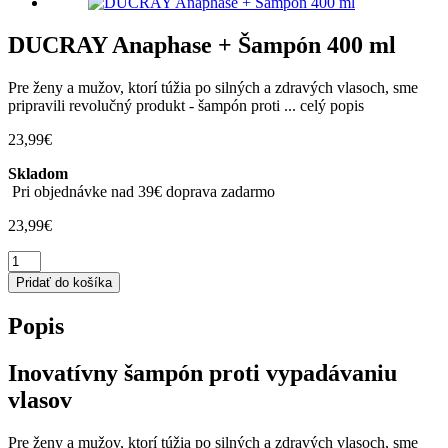
DUCRAY Anaphase + Šampón 400 ml
Pre ženy a mužov, ktorí túžia po silných a zdravých vlasoch, sme
pripravili revolučný produkt - šampón proti ...
celý popis
23,99
€
Skladom
Pri objednávke nad 39€ doprava zadarmo
23,99
€
množstvo
DUCRAY
Pridať do košíka
Anaphase
+
Popis
Šampón
400
ml
Inovatívny šampón proti vypadávaniu
vlasov
Pre ženy a mužov, ktorí túžia po silných a zdravých vlasoch, sme