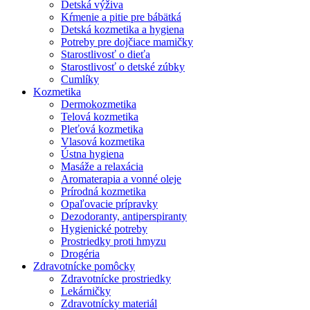
Detská výživa
Kŕmenie a pitie pre bábätká
Detská kozmetika a hygiena
Potreby pre dojčiace mamičky
Starostlivosť o dieťa
Starostlivosť o detské zúbky
Cumlíky
Kozmetika
Dermokozmetika
Telová kozmetika
Pleťová kozmetika
Vlasová kozmetika
Ústna hygiena
Masáže a relaxácia
Aromaterapia a vonné oleje
Prírodná kozmetika
Opaľovacie prípravky
Dezodoranty, antiperspiranty
Hygienické potreby
Prostriedky proti hmyzu
Drogéria
Zdravotnícke pomôcky
Zdravotnícke prostriedky
Lekárničky
Zdravotnícky materiál