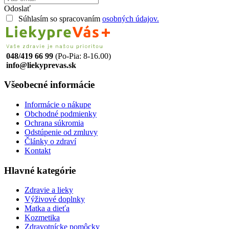
Odoslať
Súhlasím so spracovaním
osobných údajov.
048/419 66 99
(Po-Pia: 8-16.00)
info@liekyprevas.sk
Všeobecné informácie
Informácie o nákupe
Obchodné podmienky
Ochrana súkromia
Odstúpenie od zmluvy
Články o zdraví
Kontakt
Hlavné kategórie
Zdravie a lieky
Výživové doplnky
Matka a dieťa
Kozmetika
Zdravotnícke pomôcky