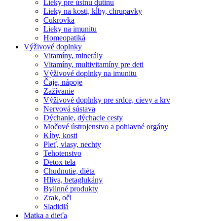
Lieky pre ústnu dutinu
Lieky na kosti, kĺby, chrupavky
Cukrovka
Lieky na imunitu
Homeopatiká
Výživové doplnky
Vitamíny, minerály
Vitamíny, multivitamíny pre deti
Výživové doplnky na imunitu
Čaje, nápoje
Zažívanie
Výživové doplnky pre srdce, cievy a krv
Nervová sústava
Dýchanie, dýchacie cesty
Močové ústrojenstvo a pohlavné orgány
Kĺby, kosti
Pleť, vlasy, nechty
Tehotenstvo
Detox tela
Chudnutie, diéta
Hliva, betaglukány
Bylinné produkty
Zrak, oči
Sladidlá
Matka a dieťa