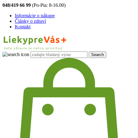
048/419 66 99
(Po-Pia: 8-16.00)
Informácie o nákupe
Články o zdraví
Kontakt