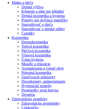
Matka a dieťa
Detská výživa
Kŕmenie a pitie pre bábätká
Detská kozmetika a hygiena
Potreby pre dojčiace mamičky
Starostlivosť o dieťa
Starostlivosť o detské zúbky
Cumlíky
Kozmetika
Dermokozmetika
Telová kozmetika
Pleťová kozmetika
Vlasová kozmetika
Ústna hygiena
Masáže a relaxácia
Aromaterapia a vonné oleje
Prírodná kozmetika
Opaľovacie prípravky
Dezodoranty, antiperspiranty
Hygienické potreby
Prostriedky proti hmyzu
Drogéria
Zdravotnícke pomôcky
Zdravotnícke prostriedky
Lekárničky