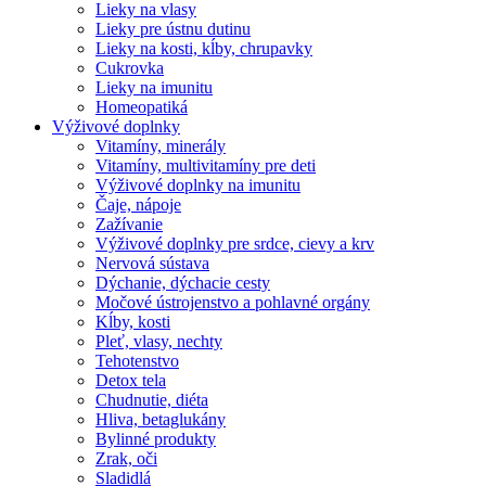
Lieky na vlasy
Lieky pre ústnu dutinu
Lieky na kosti, kĺby, chrupavky
Cukrovka
Lieky na imunitu
Homeopatiká
Výživové doplnky
Vitamíny, minerály
Vitamíny, multivitamíny pre deti
Výživové doplnky na imunitu
Čaje, nápoje
Zažívanie
Výživové doplnky pre srdce, cievy a krv
Nervová sústava
Dýchanie, dýchacie cesty
Močové ústrojenstvo a pohlavné orgány
Kĺby, kosti
Pleť, vlasy, nechty
Tehotenstvo
Detox tela
Chudnutie, diéta
Hliva, betaglukány
Bylinné produkty
Zrak, oči
Sladidlá