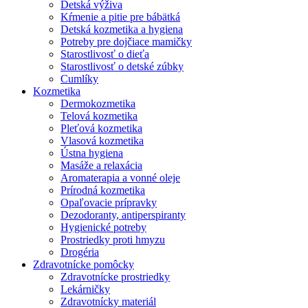
Detská výživa
Kŕmenie a pitie pre bábätká
Detská kozmetika a hygiena
Potreby pre dojčiace mamičky
Starostlivosť o dieťa
Starostlivosť o detské zúbky
Cumlíky
Kozmetika
Dermokozmetika
Telová kozmetika
Pleťová kozmetika
Vlasová kozmetika
Ústna hygiena
Masáže a relaxácia
Aromaterapia a vonné oleje
Prírodná kozmetika
Opaľovacie prípravky
Dezodoranty, antiperspiranty
Hygienické potreby
Prostriedky proti hmyzu
Drogéria
Zdravotnícke pomôcky
Zdravotnícke prostriedky
Lekárničky
Zdravotnícky materiál