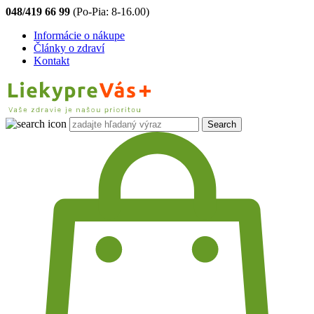
048/419 66 99
(Po-Pia: 8-16.00)
Informácie o nákupe
Články o zdraví
Kontakt