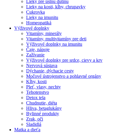
Lieky pre ústnu dutinu
Lieky na kosti, kĺby, chrupavky
Cukrovka
Lieky na imunitu
Homeopatiká
Výživové doplnky
Vitamíny, minerály
Vitamíny, multivitamíny pre deti
Výživové doplnky na imunitu
Čaje, nápoje
Zažívanie
Výživové doplnky pre srdce, cievy a krv
Nervová sústava
Dýchanie, dýchacie cesty
Močové ústrojenstvo a pohlavné orgány
Kĺby, kosti
Pleť, vlasy, nechty
Tehotenstvo
Detox tela
Chudnutie, diéta
Hliva, betaglukány
Bylinné produkty
Zrak, oči
Sladidlá
Matka a dieťa