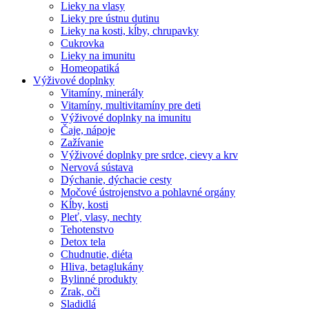
Lieky na vlasy
Lieky pre ústnu dutinu
Lieky na kosti, kĺby, chrupavky
Cukrovka
Lieky na imunitu
Homeopatiká
Výživové doplnky
Vitamíny, minerály
Vitamíny, multivitamíny pre deti
Výživové doplnky na imunitu
Čaje, nápoje
Zažívanie
Výživové doplnky pre srdce, cievy a krv
Nervová sústava
Dýchanie, dýchacie cesty
Močové ústrojenstvo a pohlavné orgány
Kĺby, kosti
Pleť, vlasy, nechty
Tehotenstvo
Detox tela
Chudnutie, diéta
Hliva, betaglukány
Bylinné produkty
Zrak, oči
Sladidlá