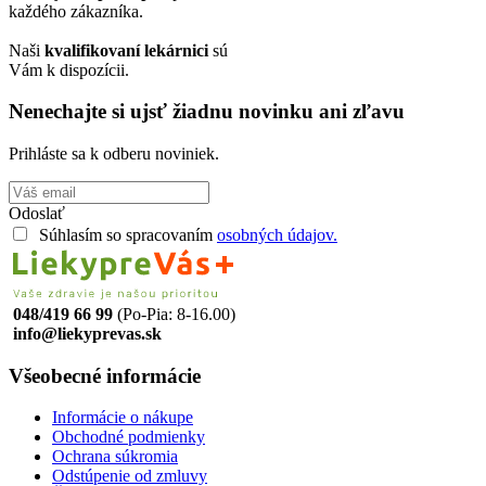
každého zákazníka.
Naši
kvalifikovaní lekárnici
sú
Vám k dispozícii.
Nenechajte si ujsť žiadnu novinku ani zľavu
Prihláste sa k odberu noviniek.
Odoslať
Súhlasím so spracovaním
osobných údajov.
048/419 66 99
(Po-Pia: 8-16.00)
info@liekyprevas.sk
Všeobecné informácie
Informácie o nákupe
Obchodné podmienky
Ochrana súkromia
Odstúpenie od zmluvy