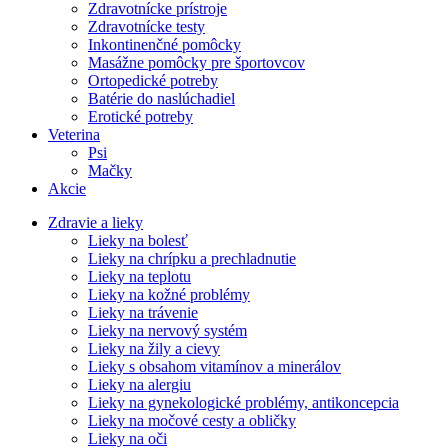
Zdravotnícke prístroje
Zdravotnícke testy
Inkontinenčné pomôcky
Masážne pomôcky pre športovcov
Ortopedické potreby
Batérie do naslúchadiel
Erotické potreby
Veterina
Psi
Mačky
Akcie
Zdravie a lieky
Lieky na bolesť
Lieky na chrípku a prechladnutie
Lieky na teplotu
Lieky na kožné problémy
Lieky na trávenie
Lieky na nervový systém
Lieky na žily a cievy
Lieky s obsahom vitamínov a minerálov
Lieky na alergiu
Lieky na gynekologické problémy, antikoncepcia
Lieky na močové cesty a obličky
Lieky na oči