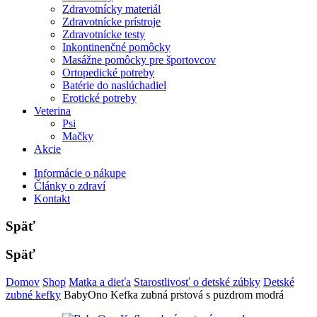
Zdravotnícky materiál
Zdravotnícke prístroje
Zdravotnícke testy
Inkontinenčné pomôcky
Masážne pomôcky pre športovcov
Ortopedické potreby
Batérie do naslúchadiel
Erotické potreby
Veterina
Psi
Mačky
Akcie
Informácie o nákupe
Články o zdraví
Kontakt
Späť
Späť
Domov
Shop
Matka a dieťa
Starostlivosť o detské zúbky
Detské
zubné kefky
BabyOno Kefka zubná prstová s puzdrom modrá