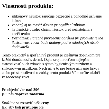
Vlastnosti produktu:
silikónový náustok zaručuje bezpečné a pohodlné užívanie
liekov
vhodný aj na masáž ďasien pri vyrážaní zúbkov
hygienické puzdro chráni náustok pred nečistotami a
znečistením
Poznámka: Farebné prevedenie obrázka pri produkte je iba
ilustratívne. Tovar bude dodaný podľa skladových zásob
dodávateľa.
Tento praktický a spoľahlivý produkt je ideálnym doplnkom pre
každú domácnosť s deťmi. Dajte svojim deťom najlepšiu
starostlivosť o ich zdravie s týmto hygienickým puzdrom a
silikónovým náustkom. Nech už je to pre bežné užívanie liekov
alebo pri starostlivosti o zúbky, tento produkt Vám určite uľahčí
každodenný život.
Pri objednávke
nad 39€
je u nás
doprava zadarmo
.
Snažíme sa zostaviť naše
ceny
tak, aby boli
prístupné
pre