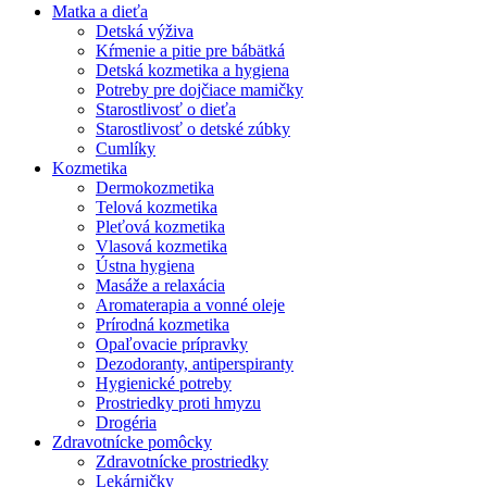
Matka a dieťa
Detská výživa
Kŕmenie a pitie pre bábätká
Detská kozmetika a hygiena
Potreby pre dojčiace mamičky
Starostlivosť o dieťa
Starostlivosť o detské zúbky
Cumlíky
Kozmetika
Dermokozmetika
Telová kozmetika
Pleťová kozmetika
Vlasová kozmetika
Ústna hygiena
Masáže a relaxácia
Aromaterapia a vonné oleje
Prírodná kozmetika
Opaľovacie prípravky
Dezodoranty, antiperspiranty
Hygienické potreby
Prostriedky proti hmyzu
Drogéria
Zdravotnícke pomôcky
Zdravotnícke prostriedky
Lekárničky