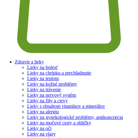
Zdravie a lieky
Lieky na bolesť
Lieky na chrípku a prechladnutie
Lieky na teplotu
Lieky na kožné problémy
Lieky na trávenie
Lieky na nervový systém
Lieky na žily a cievy
Lieky s obsahom vitamínov a minerálov
Lieky na alergiu
Lieky na gynekologické problémy, antikoncepcia
Lieky na močové cesty a obličky
Lieky na oči
Lieky na vlasy