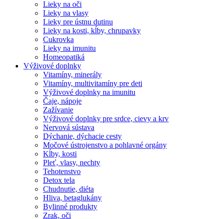
Lieky na oči
Lieky na vlasy
Lieky pre ústnu dutinu
Lieky na kosti, kĺby, chrupavky
Cukrovka
Lieky na imunitu
Homeopatiká
Výživové doplnky
Vitamíny, minerály
Vitamíny, multivitamíny pre deti
Výživové doplnky na imunitu
Čaje, nápoje
Zažívanie
Výživové doplnky pre srdce, cievy a krv
Nervová sústava
Dýchanie, dýchacie cesty
Močové ústrojenstvo a pohlavné orgány
Kĺby, kosti
Pleť, vlasy, nechty
Tehotenstvo
Detox tela
Chudnutie, diéta
Hliva, betaglukány
Bylinné produkty
Zrak, oči