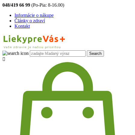
048/419 66 99
(Po-Pia: 8-16.00)
Informácie o nákupe
Články o zdraví
Kontakt