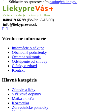
Súhlasím so spracovaním
osobných údajov.
048/419 66 99
(Po-Pia: 8-16.00)
info@liekyprevas.sk
Všeobecné informácie
Informácie o nákupe
Obchodné podmienky
Ochrana súkromia
Odstúpenie od zmluvy
Články o zdraví
Kontakt
Hlavné kategórie
Zdravie a lieky
Výživové doplnky
Matka a dieťa
Kozmetika
Zdravotnícke pomôcky