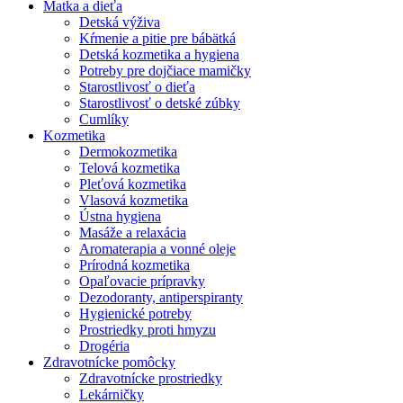
Matka a dieťa
Detská výživa
Kŕmenie a pitie pre bábätká
Detská kozmetika a hygiena
Potreby pre dojčiace mamičky
Starostlivosť o dieťa
Starostlivosť o detské zúbky
Cumlíky
Kozmetika
Dermokozmetika
Telová kozmetika
Pleťová kozmetika
Vlasová kozmetika
Ústna hygiena
Masáže a relaxácia
Aromaterapia a vonné oleje
Prírodná kozmetika
Opaľovacie prípravky
Dezodoranty, antiperspiranty
Hygienické potreby
Prostriedky proti hmyzu
Drogéria
Zdravotnícke pomôcky
Zdravotnícke prostriedky
Lekárničky