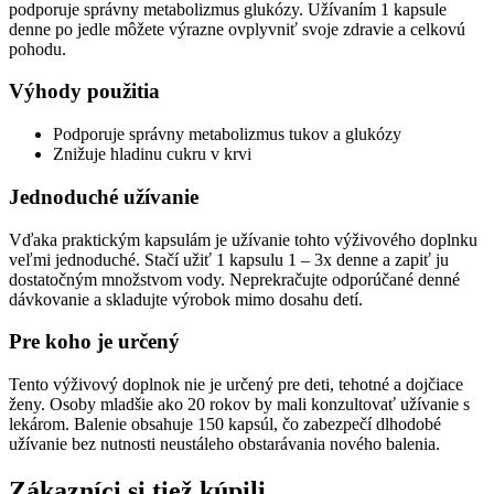
podporuje správny metabolizmus glukózy. Užívaním 1 kapsule
denne po jedle môžete výrazne ovplyvniť svoje zdravie a celkovú
pohodu.
Výhody použitia
Podporuje správny metabolizmus tukov a glukózy
Znižuje hladinu cukru v krvi
Jednoduché užívanie
Vďaka praktickým kapsulám je užívanie tohto výživového doplnku
veľmi jednoduché. Stačí užiť 1 kapsulu 1 – 3x denne a zapiť ju
dostatočným množstvom vody. Neprekračujte odporúčané denné
dávkovanie a skladujte výrobok mimo dosahu detí.
Pre koho je určený
Tento výživový doplnok nie je určený pre deti, tehotné a dojčiace
ženy. Osoby mladšie ako 20 rokov by mali konzultovať užívanie s
lekárom. Balenie obsahuje 150 kapsúl, čo zabezpečí dlhodobé
užívanie bez nutnosti neustáleho obstarávania nového balenia.
Zákazníci si tiež kúpili