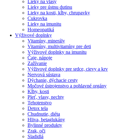
Lieky na vlasy
Lieky pre ústnu dutinu
Lieky na kosti, kĺby, chrupavky
Cukrovka
Lieky na imunitu
Homeopatiká
Výživové doplnky
Vitamíny, minerály
Vitamíny, multivitamíny pre deti
Výživové doplnky na imunitu
Čaje, nápoje
Zažívanie
Výživové doplnky pre srdce, cievy a krv
Nervová sústava
Dýchanie, dýchacie cesty
Močové ústrojenstvo a pohlavné orgány
Kĺby, kosti
Pleť, vlasy, nechty
Tehotenstvo
Detox tela
Chudnutie, diéta
Hliva, betaglukány
Bylinné produkty
Zrak, oči
Sladidlá