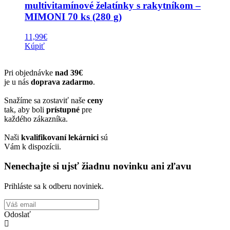
multivitamínové želatínky s rakytníkom –
MIMONI 70 ks (280 g)
11,99
€
Kúpiť
Pri objednávke
nad 39€
je u nás
doprava zadarmo
.
Snažíme sa zostaviť naše
ceny
tak, aby boli
prístupné
pre
každého zákazníka.
Naši
kvalifikovaní lekárnici
sú
Vám k dispozícii.
Nenechajte si ujsť žiadnu novinku ani zľavu
Prihláste sa k odberu noviniek.
Odoslať