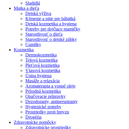
Sladidlá
Matka a dieťa
Detská výživa
Kŕmenie a pitie pre bábätká
Detská kozmetika a hygiena
Potreby pre dojčiace mamičky
Starostlivosť o dieťa
Starostlivosť o detské zúbky
Cumlíky
Kozmetika
Dermokozmetika
Telová kozmetika
Pleťová kozmetika
Vlasová kozmetika
Ústna hygiena
Masáže a relaxácia
Aromaterapia a vonné oleje
Prírodná kozmetika
Opaľovacie prípravky
Dezodoranty, antiperspiranty
Hygienické potreby
Prostriedky proti hmyzu
Drogéria
Zdravotnícke pomôcky
Zdravotnícke prostriedky