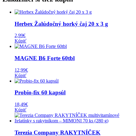
Herbex Žalúdočný horký čaj 20 x 3 g
2,99
€
Kúpiť
MAGNE B6 Forte 60tbl
12,99
€
Kúpiť
Probio-fix 60 kapsúl
18,49
€
Kúpiť
Terezia Company RAKYTNÍČEK