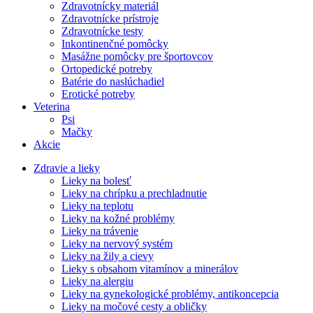
Zdravotnícky materiál
Zdravotnícke prístroje
Zdravotnícke testy
Inkontinenčné pomôcky
Masážne pomôcky pre športovcov
Ortopedické potreby
Batérie do naslúchadiel
Erotické potreby
Veterina
Psi
Mačky
Akcie
Zdravie a lieky
Lieky na bolesť
Lieky na chrípku a prechladnutie
Lieky na teplotu
Lieky na kožné problémy
Lieky na trávenie
Lieky na nervový systém
Lieky na žily a cievy
Lieky s obsahom vitamínov a minerálov
Lieky na alergiu
Lieky na gynekologické problémy, antikoncepcia
Lieky na močové cesty a obličky