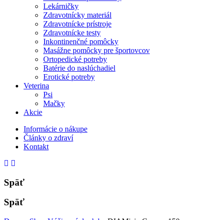
Lekárničky
Zdravotnícky materiál
Zdravotnícke prístroje
Zdravotnícke testy
Inkontinenčné pomôcky
Masážne pomôcky pre športovcov
Ortopedické potreby
Batérie do naslúchadiel
Erotické potreby
Veterina
Psi
Mačky
Akcie
Informácie o nákupe
Články o zdraví
Kontakt
Späť
Späť