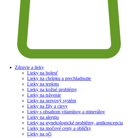
Zdravie a lieky
Lieky na bolesť
Lieky na chrípku a prechladnutie
Lieky na teplotu
Lieky na kožné problémy
Lieky na trávenie
Lieky na nervový systém
Lieky na žily a cievy
Lieky s obsahom vitamínov a minerálov
Lieky na alergiu
Lieky na gynekologické problémy, antikoncepcia
Lieky na močové cesty a obličky
Lieky na oči