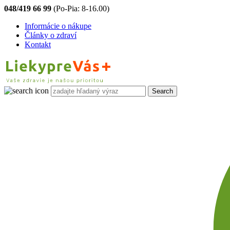
048/419 66 99
(Po-Pia: 8-16.00)
Informácie o nákupe
Články o zdraví
Kontakt