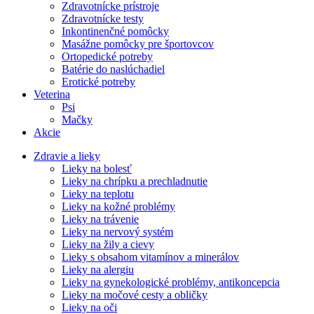
Zdravotnícke prístroje
Zdravotnícke testy
Inkontinenčné pomôcky
Masážne pomôcky pre športovcov
Ortopedické potreby
Batérie do naslúchadiel
Erotické potreby
Veterina
Psi
Mačky
Akcie
Zdravie a lieky
Lieky na bolesť
Lieky na chrípku a prechladnutie
Lieky na teplotu
Lieky na kožné problémy
Lieky na trávenie
Lieky na nervový systém
Lieky na žily a cievy
Lieky s obsahom vitamínov a minerálov
Lieky na alergiu
Lieky na gynekologické problémy, antikoncepcia
Lieky na močové cesty a obličky
Lieky na oči