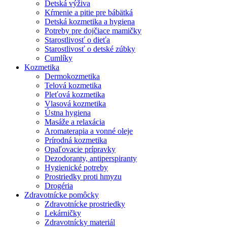
Detská výživa
Kŕmenie a pitie pre bábätká
Detská kozmetika a hygiena
Potreby pre dojčiace mamičky
Starostlivosť o dieťa
Starostlivosť o detské zúbky
Cumlíky
Kozmetika
Dermokozmetika
Telová kozmetika
Pleťová kozmetika
Vlasová kozmetika
Ústna hygiena
Masáže a relaxácia
Aromaterapia a vonné oleje
Prírodná kozmetika
Opaľovacie prípravky
Dezodoranty, antiperspiranty
Hygienické potreby
Prostriedky proti hmyzu
Drogéria
Zdravotnícke pomôcky
Zdravotnícke prostriedky
Lekárničky
Zdravotnícky materiál