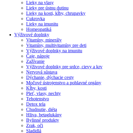
Lieky na vlasy
Lieky pre ústnu dutinu
Lieky na kosti, kĺby, chrupavky
Cukrovka
Lieky na imunitu
Homeopatiká
Výživové doplnky
Vitamíny, minerály
Vitamíny, multivitamíny pre deti
Výživové doplnky na imunitu
Čaje, nápoje
Zažívanie
Výživové doplnky pre srdce, cievy a krv
Nervová sústava
Dýchanie, dýchacie cesty
Močové ústrojenstvo a pohlavné orgány
Kĺby, kosti
Pleť, vlasy, nechty
Tehotenstvo
Detox tela
Chudnutie, diéta
Hliva, betaglukány
Bylinné produkty
Zrak, oči
Sladidlá