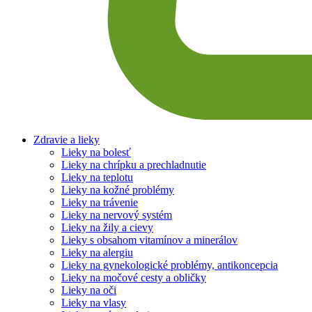
Zdravie a lieky
Lieky na bolesť
Lieky na chrípku a prechladnutie
Lieky na teplotu
Lieky na kožné problémy
Lieky na trávenie
Lieky na nervový systém
Lieky na žily a cievy
Lieky s obsahom vitamínov a minerálov
Lieky na alergiu
Lieky na gynekologické problémy, antikoncepcia
Lieky na močové cesty a obličky
Lieky na oči
Lieky na vlasy