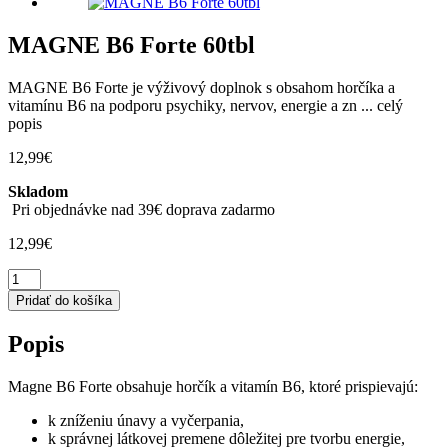
MAGNE B6 Forte 60tbl
MAGNE B6 Forte je výživový doplnok s obsahom horčíka a
vitamínu B6 na podporu psychiky, nervov, energie a zn ...
celý
popis
12,99
€
Skladom
Pri objednávke nad 39€ doprava zadarmo
12,99
€
množstvo
MAGNE
Pridať do košíka
B6
Forte
Popis
60tbl
Magne B6 Forte obsahuje horčík a vitamín B6, ktoré prispievajú:
k zníženiu únavy a vyčerpania,
k správnej látkovej premene dôležitej pre tvorbu energie,