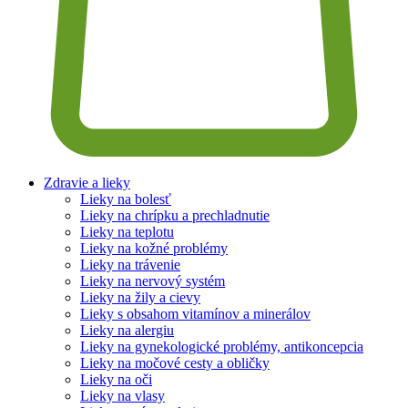
Zdravie a lieky
Lieky na bolesť
Lieky na chrípku a prechladnutie
Lieky na teplotu
Lieky na kožné problémy
Lieky na trávenie
Lieky na nervový systém
Lieky na žily a cievy
Lieky s obsahom vitamínov a minerálov
Lieky na alergiu
Lieky na gynekologické problémy, antikoncepcia
Lieky na močové cesty a obličky
Lieky na oči
Lieky na vlasy