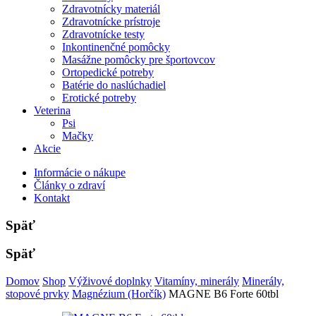
Zdravotnícky materiál
Zdravotnícke prístroje
Zdravotnícke testy
Inkontinenčné pomôcky
Masážne pomôcky pre športovcov
Ortopedické potreby
Batérie do naslúchadiel
Erotické potreby
Veterina
Psi
Mačky
Akcie
Informácie o nákupe
Články o zdraví
Kontakt
Späť
Späť
Domov
Shop
Výživové doplnky
Vitamíny, minerály
Minerály,
stopové prvky
Magnézium (Horčík)
MAGNE B6 Forte 60tbl