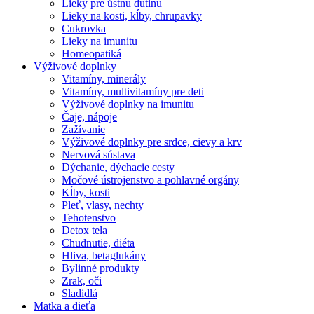
Lieky pre ústnu dutinu
Lieky na kosti, kĺby, chrupavky
Cukrovka
Lieky na imunitu
Homeopatiká
Výživové doplnky
Vitamíny, minerály
Vitamíny, multivitamíny pre deti
Výživové doplnky na imunitu
Čaje, nápoje
Zažívanie
Výživové doplnky pre srdce, cievy a krv
Nervová sústava
Dýchanie, dýchacie cesty
Močové ústrojenstvo a pohlavné orgány
Kĺby, kosti
Pleť, vlasy, nechty
Tehotenstvo
Detox tela
Chudnutie, diéta
Hliva, betaglukány
Bylinné produkty
Zrak, oči
Sladidlá
Matka a dieťa