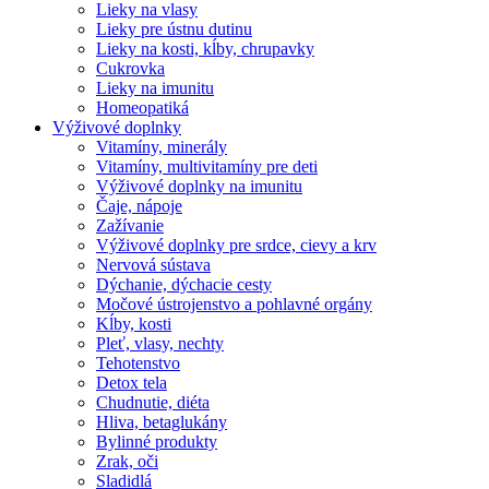
Lieky na vlasy
Lieky pre ústnu dutinu
Lieky na kosti, kĺby, chrupavky
Cukrovka
Lieky na imunitu
Homeopatiká
Výživové doplnky
Vitamíny, minerály
Vitamíny, multivitamíny pre deti
Výživové doplnky na imunitu
Čaje, nápoje
Zažívanie
Výživové doplnky pre srdce, cievy a krv
Nervová sústava
Dýchanie, dýchacie cesty
Močové ústrojenstvo a pohlavné orgány
Kĺby, kosti
Pleť, vlasy, nechty
Tehotenstvo
Detox tela
Chudnutie, diéta
Hliva, betaglukány
Bylinné produkty
Zrak, oči
Sladidlá