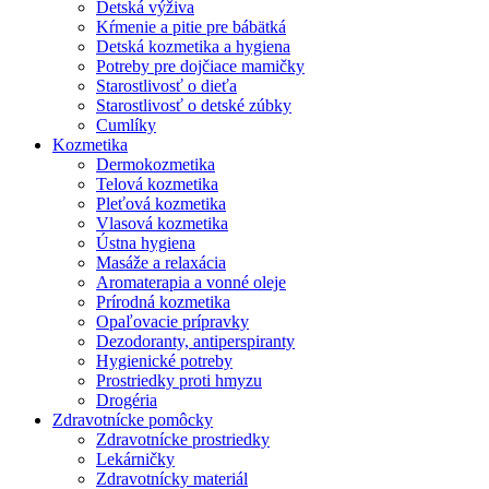
Detská výživa
Kŕmenie a pitie pre bábätká
Detská kozmetika a hygiena
Potreby pre dojčiace mamičky
Starostlivosť o dieťa
Starostlivosť o detské zúbky
Cumlíky
Kozmetika
Dermokozmetika
Telová kozmetika
Pleťová kozmetika
Vlasová kozmetika
Ústna hygiena
Masáže a relaxácia
Aromaterapia a vonné oleje
Prírodná kozmetika
Opaľovacie prípravky
Dezodoranty, antiperspiranty
Hygienické potreby
Prostriedky proti hmyzu
Drogéria
Zdravotnícke pomôcky
Zdravotnícke prostriedky
Lekárničky
Zdravotnícky materiál