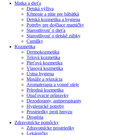
Matka a dieťa
Detská výživa
Kŕmenie a pitie pre bábätká
Detská kozmetika a hygiena
Potreby pre dojčiace mamičky
Starostlivosť o dieťa
Starostlivosť o detské zúbky
Cumlíky
Kozmetika
Dermokozmetika
Telová kozmetika
Pleťová kozmetika
Vlasová kozmetika
Ústna hygiena
Masáže a relaxácia
Aromaterapia a vonné oleje
Prírodná kozmetika
Opaľovacie prípravky
Dezodoranty, antiperspiranty
Hygienické potreby
Prostriedky proti hmyzu
Drogéria
Zdravotnícke pomôcky
Zdravotnícke prostriedky
Lekárničky