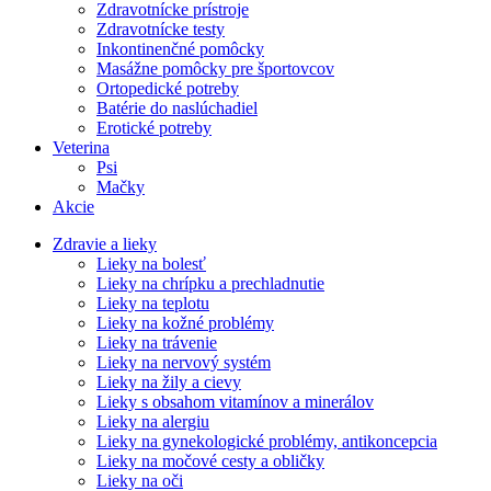
Zdravotnícke prístroje
Zdravotnícke testy
Inkontinenčné pomôcky
Masážne pomôcky pre športovcov
Ortopedické potreby
Batérie do naslúchadiel
Erotické potreby
Veterina
Psi
Mačky
Akcie
Zdravie a lieky
Lieky na bolesť
Lieky na chrípku a prechladnutie
Lieky na teplotu
Lieky na kožné problémy
Lieky na trávenie
Lieky na nervový systém
Lieky na žily a cievy
Lieky s obsahom vitamínov a minerálov
Lieky na alergiu
Lieky na gynekologické problémy, antikoncepcia
Lieky na močové cesty a obličky
Lieky na oči