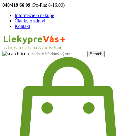
048/419 66 99
(Po-Pia: 8-16.00)
Informácie o nákupe
Články o zdraví
Kontakt