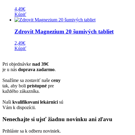
4,49
€
Kúpiť
Zdrovit Magnezium 20 šumivých tabliet
2,49
€
Kúpiť
Pri objednávke
nad 39€
je u nás
doprava zadarmo
.
Snažíme sa zostaviť naše
ceny
tak, aby boli
prístupné
pre
každého zákazníka.
Naši
kvalifikovaní lekárnici
sú
Vám k dispozícii.
Nenechajte si ujsť žiadnu novinku ani zľavu
Prihláste sa k odberu noviniek.