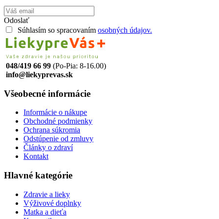
Odoslať
Súhlasím so spracovaním
osobných údajov.
048/419 66 99
(Po-Pia: 8-16.00)
info@liekyprevas.sk
Všeobecné informácie
Informácie o nákupe
Obchodné podmienky
Ochrana súkromia
Odstúpenie od zmluvy
Články o zdraví
Kontakt
Hlavné kategórie
Zdravie a lieky
Výživové doplnky
Matka a dieťa