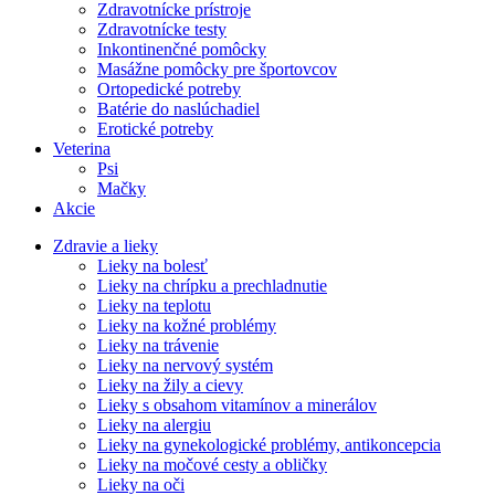
Zdravotnícke prístroje
Zdravotnícke testy
Inkontinenčné pomôcky
Masážne pomôcky pre športovcov
Ortopedické potreby
Batérie do naslúchadiel
Erotické potreby
Veterina
Psi
Mačky
Akcie
Zdravie a lieky
Lieky na bolesť
Lieky na chrípku a prechladnutie
Lieky na teplotu
Lieky na kožné problémy
Lieky na trávenie
Lieky na nervový systém
Lieky na žily a cievy
Lieky s obsahom vitamínov a minerálov
Lieky na alergiu
Lieky na gynekologické problémy, antikoncepcia
Lieky na močové cesty a obličky
Lieky na oči