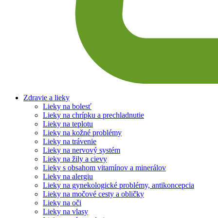
Zdravie a lieky
Lieky na bolesť
Lieky na chrípku a prechladnutie
Lieky na teplotu
Lieky na kožné problémy
Lieky na trávenie
Lieky na nervový systém
Lieky na žily a cievy
Lieky s obsahom vitamínov a minerálov
Lieky na alergiu
Lieky na gynekologické problémy, antikoncepcia
Lieky na močové cesty a obličky
Lieky na oči
Lieky na vlasy