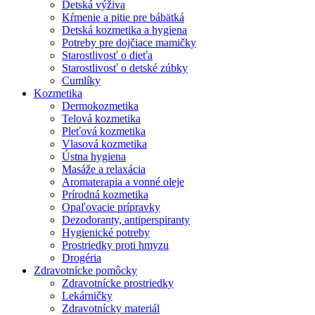
Detská výživa
Kŕmenie a pitie pre bábätká
Detská kozmetika a hygiena
Potreby pre dojčiace mamičky
Starostlivosť o dieťa
Starostlivosť o detské zúbky
Cumlíky
Kozmetika
Dermokozmetika
Telová kozmetika
Pleťová kozmetika
Vlasová kozmetika
Ústna hygiena
Masáže a relaxácia
Aromaterapia a vonné oleje
Prírodná kozmetika
Opaľovacie prípravky
Dezodoranty, antiperspiranty
Hygienické potreby
Prostriedky proti hmyzu
Drogéria
Zdravotnícke pomôcky
Zdravotnícke prostriedky
Lekárničky
Zdravotnícky materiál