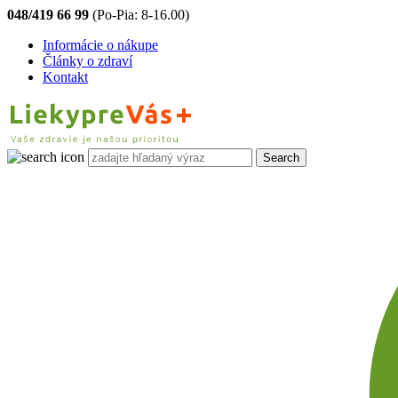
048/419 66 99
(Po-Pia: 8-16.00)
Informácie o nákupe
Články o zdraví
Kontakt