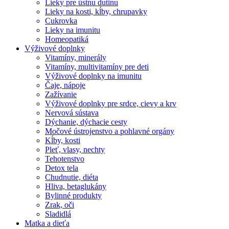
Lieky pre ústnu dutinu
Lieky na kosti, kĺby, chrupavky
Cukrovka
Lieky na imunitu
Homeopatiká
Výživové doplnky
Vitamíny, minerály
Vitamíny, multivitamíny pre deti
Výživové doplnky na imunitu
Čaje, nápoje
Zažívanie
Výživové doplnky pre srdce, cievy a krv
Nervová sústava
Dýchanie, dýchacie cesty
Močové ústrojenstvo a pohlavné orgány
Kĺby, kosti
Pleť, vlasy, nechty
Tehotenstvo
Detox tela
Chudnutie, diéta
Hliva, betaglukány
Bylinné produkty
Zrak, oči
Sladidlá
Matka a dieťa