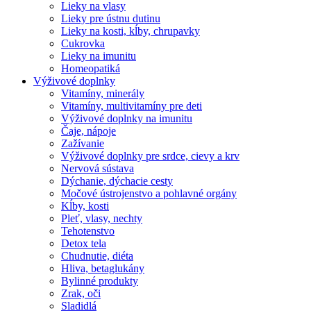
Lieky na vlasy
Lieky pre ústnu dutinu
Lieky na kosti, kĺby, chrupavky
Cukrovka
Lieky na imunitu
Homeopatiká
Výživové doplnky
Vitamíny, minerály
Vitamíny, multivitamíny pre deti
Výživové doplnky na imunitu
Čaje, nápoje
Zažívanie
Výživové doplnky pre srdce, cievy a krv
Nervová sústava
Dýchanie, dýchacie cesty
Močové ústrojenstvo a pohlavné orgány
Kĺby, kosti
Pleť, vlasy, nechty
Tehotenstvo
Detox tela
Chudnutie, diéta
Hliva, betaglukány
Bylinné produkty
Zrak, oči
Sladidlá