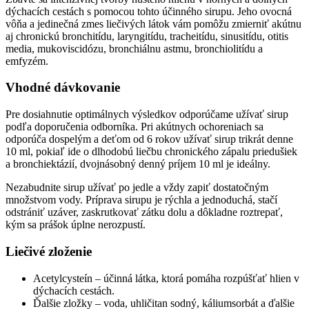
dýchacích cestách s pomocou tohto účinného sirupu. Jeho ovocná
vôňa a jedinečná zmes liečivých látok vám pomôžu zmierniť akútnu
aj chronickú bronchitídu, laryngitídu, tracheitídu, sinusitídu, otitis
media, mukoviscidózu, bronchiálnu astmu, bronchiolitídu a
emfyzém.
Vhodné dávkovanie
Pre dosiahnutie optimálnych výsledkov odporúčame užívať sirup
podľa doporučenia odborníka. Pri akútnych ochoreniach sa
odporúča dospelým a deťom od 6 rokov užívať sirup trikrát denne
10 ml, pokiaľ ide o dlhodobú liečbu chronického zápalu priedušiek
a bronchiektázií, dvojnásobný denný príjem 10 ml je ideálny.
Nezabudnite sirup užívať po jedle a vždy zapiť dostatočným
množstvom vody. Príprava sirupu je rýchla a jednoduchá, stačí
odstrániť uzáver, zaskrutkovať zátku dolu a dôkladne roztrepať,
kým sa prášok úplne nerozpustí.
Liečivé zloženie
Acetylcysteín – účinná látka, ktorá pomáha rozpúšťať hlien v
dýchacích cestách.
Ďalšie zložky – voda, uhličitan sodný, káliumsorbát a ďalšie