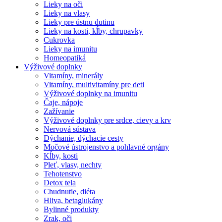
Lieky na oči
Lieky na vlasy
Lieky pre ústnu dutinu
Lieky na kosti, kĺby, chrupavky
Cukrovka
Lieky na imunitu
Homeopatiká
Výživové doplnky
Vitamíny, minerály
Vitamíny, multivitamíny pre deti
Výživové doplnky na imunitu
Čaje, nápoje
Zažívanie
Výživové doplnky pre srdce, cievy a krv
Nervová sústava
Dýchanie, dýchacie cesty
Močové ústrojenstvo a pohlavné orgány
Kĺby, kosti
Pleť, vlasy, nechty
Tehotenstvo
Detox tela
Chudnutie, diéta
Hliva, betaglukány
Bylinné produkty
Zrak, oči