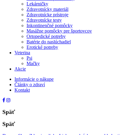
Lekárničky
Zdravotnícky materiál
Zdravotnícke prístroje
Zdravotnícke testy
Inkontinenčné pomôcky
Masážne pomôcky pre športovcov
Ortopedické potreby
Batérie do naslúchadiel
Erotické potreby
Veterina
Psi
Mačky
Akcie
Informácie o nákupe
Články o zdraví
Kontakt
Späť
Späť