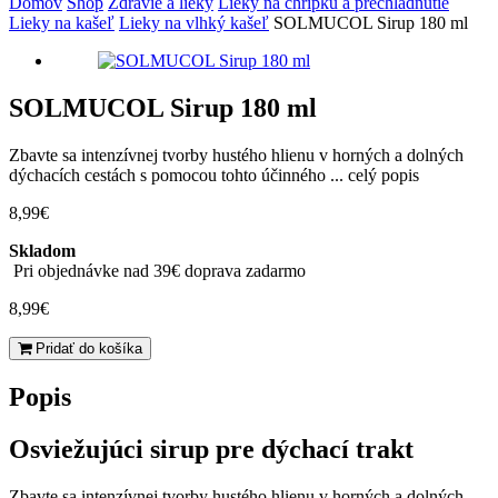
Domov
Shop
Zdravie a lieky
Lieky na chrípku a prechladnutie
Lieky na kašeľ
Lieky na vlhký kašeľ
SOLMUCOL Sirup 180 ml
SOLMUCOL Sirup 180 ml
Zbavte sa intenzívnej tvorby hustého hlienu v horných a dolných
dýchacích cestách s pomocou tohto účinného ...
celý popis
8,99
€
Skladom
Pri objednávke nad 39€ doprava zadarmo
8,99
€
množstvo
Pridať do košíka
SOLMUCOL
Sirup
Popis
180
ml
Osviežujúci sirup pre dýchací trakt
Zbavte sa intenzívnej tvorby hustého hlienu v horných a dolných