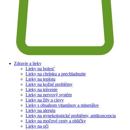
Zdravie a lieky
Lieky na bolesť
Lieky na chrípku a prechladnutie
Lieky na teplotu
Lieky na kožné problémy
Lieky na trávenie
Lieky na nervový systém
Lieky na žily a cievy
Lieky s obsahom vitamínov a minerálov
Lieky na alergiu
Lieky na gynekologické problémy, antikoncepcia
Lieky na močové cesty a obličky
Lieky na oči