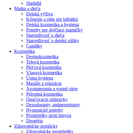
Sladidlá
Matka a dieťa
Detská výživa
Kŕmenie a pitie pre bábätká
Detská kozmetika a hygiena
Potreby pre dojčiace mamičky
Starostlivosť o dieťa
Starostlivosť o detské zúbky
Cumlíky
Kozmetika
Dermokozmetika
Telová kozmetika
Pleťová kozmetika
Vlasová kozmetika
Ústna hygiena
Masáže a relaxácia
Aromaterapia a vonné oleje
Prírodná kozmetika
Opaľovacie prípravky
Dezodoranty, antiperspiranty
Hygienické potreby
Prostriedky proti hmyzu
Drogéria
Zdravotnícke pomôcky
Zdravotnícke prostriedky