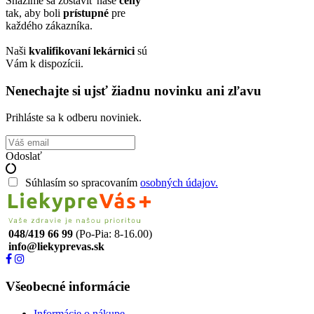
Snažíme sa zostaviť naše
ceny
tak, aby boli
prístupné
pre
každého zákazníka.
Naši
kvalifikovaní lekárnici
sú
Vám k dispozícii.
Nenechajte si ujsť žiadnu novinku ani zľavu
Prihláste sa k odberu noviniek.
Odoslať
Súhlasím so spracovaním
osobných údajov.
048/419 66 99
(Po-Pia: 8-16.00)
info@liekyprevas.sk
Všeobecné informácie
Informácie o nákupe