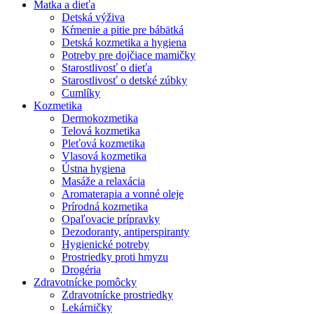
Matka a dieťa
Detská výživa
Kŕmenie a pitie pre bábätká
Detská kozmetika a hygiena
Potreby pre dojčiace mamičky
Starostlivosť o dieťa
Starostlivosť o detské zúbky
Cumlíky
Kozmetika
Dermokozmetika
Telová kozmetika
Pleťová kozmetika
Vlasová kozmetika
Ústna hygiena
Masáže a relaxácia
Aromaterapia a vonné oleje
Prírodná kozmetika
Opaľovacie prípravky
Dezodoranty, antiperspiranty
Hygienické potreby
Prostriedky proti hmyzu
Drogéria
Zdravotnícke pomôcky
Zdravotnícke prostriedky
Lekárničky