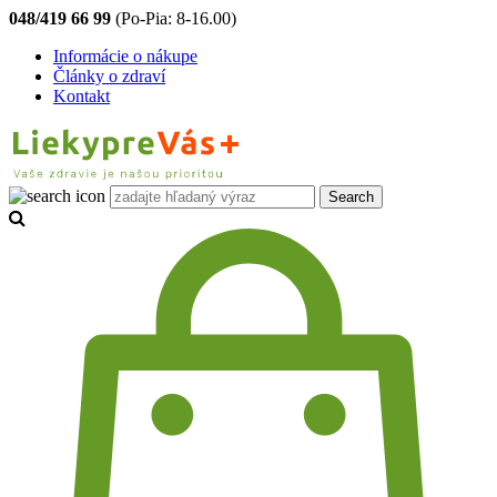
048/419 66 99
(Po-Pia: 8-16.00)
Informácie o nákupe
Články o zdraví
Kontakt