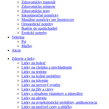
Zdravotnícky materiál
Zdravotnícke prístroje
Zdravotnícke testy
Inkontinenčné pomôcky
Masážne pomôcky pre športovcov
Ortopedické potreby
Batérie do naslúchadiel
Erotické potreby
Veterina
Psi
Mačky
Akcie
Zdravie a lieky
Lieky na bolesť
Lieky na chrípku a prechladnutie
Lieky na teplotu
Lieky na kožné problémy
Lieky na trávenie
Lieky na nervový systém
Lieky na žily a cievy
Lieky s obsahom vitamínov a minerálov
Lieky na alergiu
Lieky na gynekologické problémy, antikoncepcia
Lieky na močové cesty a obličky