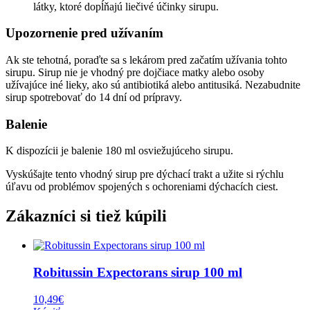
látky, ktoré dopĺňajú liečivé účinky sirupu.
Upozornenie pred užívaním
Ak ste tehotná, poraďte sa s lekárom pred začatím užívania tohto
sirupu. Sirup nie je vhodný pre dojčiace matky alebo osoby
užívajúce iné lieky, ako sú antibiotiká alebo antitusiká. Nezabudnite
sirup spotrebovať do 14 dní od prípravy.
Balenie
K dispozícii je balenie 180 ml osviežujúceho sirupu.
Vyskúšajte tento vhodný sirup pre dýchací trakt a užite si rýchlu
úľavu od problémov spojených s ochoreniami dýchacích ciest.
Zákazníci si tiež kúpili
Robitussin Expectorans sirup 100 ml
10,49
€