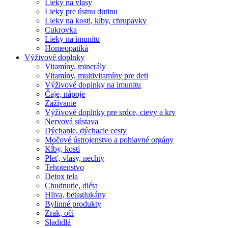
Lieky na vlasy
Lieky pre ústnu dutinu
Lieky na kosti, kĺby, chrupavky
Cukrovka
Lieky na imunitu
Homeopatiká
Výživové doplnky
Vitamíny, minerály
Vitamíny, multivitamíny pre deti
Výživové doplnky na imunitu
Čaje, nápoje
Zažívanie
Výživové doplnky pre srdce, cievy a krv
Nervová sústava
Dýchanie, dýchacie cesty
Močové ústrojenstvo a pohlavné orgány
Kĺby, kosti
Pleť, vlasy, nechty
Tehotenstvo
Detox tela
Chudnutie, diéta
Hliva, betaglukány
Bylinné produkty
Zrak, oči
Sladidlá