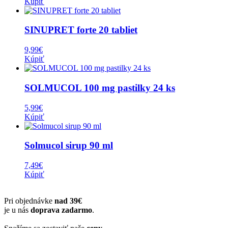
Kúpiť
SINUPRET forte 20 tabliet
9,99
€
Kúpiť
SOLMUCOL 100 mg pastilky 24 ks
5,99
€
Kúpiť
Solmucol sirup 90 ml
7,49
€
Kúpiť
Pri objednávke
nad 39€
je u nás
doprava zadarmo
.