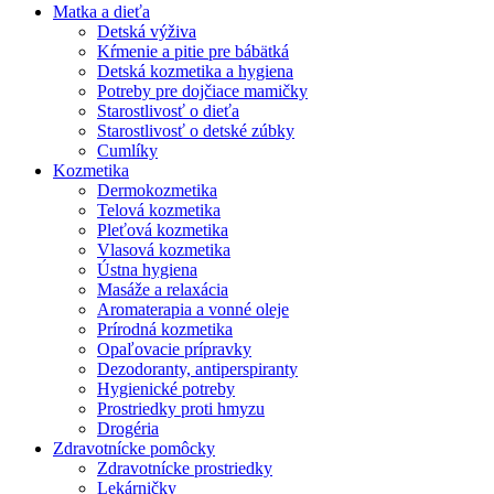
Matka a dieťa
Detská výživa
Kŕmenie a pitie pre bábätká
Detská kozmetika a hygiena
Potreby pre dojčiace mamičky
Starostlivosť o dieťa
Starostlivosť o detské zúbky
Cumlíky
Kozmetika
Dermokozmetika
Telová kozmetika
Pleťová kozmetika
Vlasová kozmetika
Ústna hygiena
Masáže a relaxácia
Aromaterapia a vonné oleje
Prírodná kozmetika
Opaľovacie prípravky
Dezodoranty, antiperspiranty
Hygienické potreby
Prostriedky proti hmyzu
Drogéria
Zdravotnícke pomôcky
Zdravotnícke prostriedky
Lekárničky