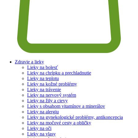
Zdravie a lieky
Lieky na bolesť
Lieky na chrípku a prechladnutie
Lieky na teplotu
Lieky na kožné problémy
Lieky na trávenie
Lieky na nervový systém
Lieky na žily a cievy
Lieky s obsahom vitamínov a minerálov
Lieky na alergiu
Lieky na gynekologické problémy, antikoncepcia
Lieky na močové cesty a obličky
Lieky na oči
Lieky na vlasy