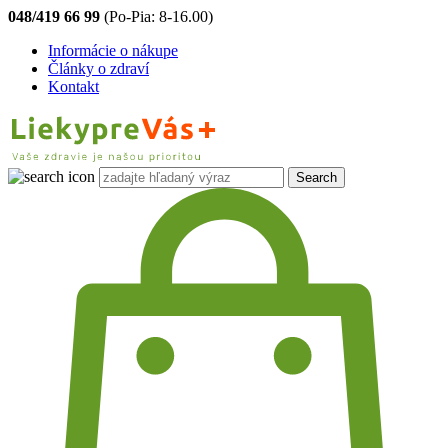
048/419 66 99
(Po-Pia: 8-16.00)
Informácie o nákupe
Články o zdraví
Kontakt