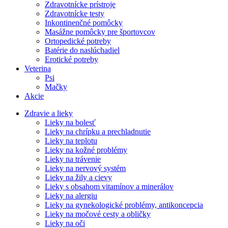
Zdravotnícke prístroje
Zdravotnícke testy
Inkontinenčné pomôcky
Masážne pomôcky pre športovcov
Ortopedické potreby
Batérie do naslúchadiel
Erotické potreby
Veterina
Psi
Mačky
Akcie
Zdravie a lieky
Lieky na bolesť
Lieky na chrípku a prechladnutie
Lieky na teplotu
Lieky na kožné problémy
Lieky na trávenie
Lieky na nervový systém
Lieky na žily a cievy
Lieky s obsahom vitamínov a minerálov
Lieky na alergiu
Lieky na gynekologické problémy, antikoncepcia
Lieky na močové cesty a obličky
Lieky na oči