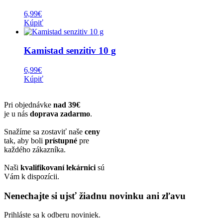
6,99
€
Kúpiť
Kamistad senzitiv 10 g
6,99
€
Kúpiť
Pri objednávke
nad 39€
je u nás
doprava zadarmo
.
Snažíme sa zostaviť naše
ceny
tak, aby boli
prístupné
pre
každého zákazníka.
Naši
kvalifikovaní lekárnici
sú
Vám k dispozícii.
Nenechajte si ujsť žiadnu novinku ani zľavu
Prihláste sa k odberu noviniek.