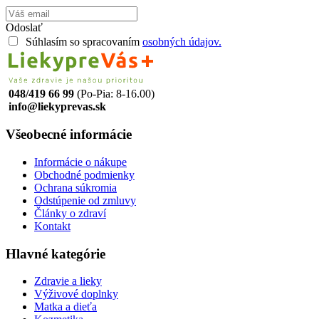
Odoslať
Súhlasím so spracovaním
osobných údajov.
048/419 66 99
(Po-Pia: 8-16.00)
info@liekyprevas.sk
Všeobecné informácie
Informácie o nákupe
Obchodné podmienky
Ochrana súkromia
Odstúpenie od zmluvy
Články o zdraví
Kontakt
Hlavné kategórie
Zdravie a lieky
Výživové doplnky
Matka a dieťa