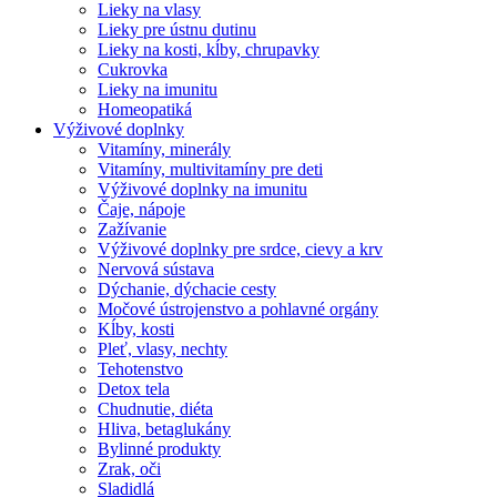
Lieky na vlasy
Lieky pre ústnu dutinu
Lieky na kosti, kĺby, chrupavky
Cukrovka
Lieky na imunitu
Homeopatiká
Výživové doplnky
Vitamíny, minerály
Vitamíny, multivitamíny pre deti
Výživové doplnky na imunitu
Čaje, nápoje
Zažívanie
Výživové doplnky pre srdce, cievy a krv
Nervová sústava
Dýchanie, dýchacie cesty
Močové ústrojenstvo a pohlavné orgány
Kĺby, kosti
Pleť, vlasy, nechty
Tehotenstvo
Detox tela
Chudnutie, diéta
Hliva, betaglukány
Bylinné produkty
Zrak, oči
Sladidlá