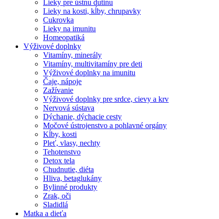
Lieky pre ústnu dutinu
Lieky na kosti, kĺby, chrupavky
Cukrovka
Lieky na imunitu
Homeopatiká
Výživové doplnky
Vitamíny, minerály
Vitamíny, multivitamíny pre deti
Výživové doplnky na imunitu
Čaje, nápoje
Zažívanie
Výživové doplnky pre srdce, cievy a krv
Nervová sústava
Dýchanie, dýchacie cesty
Močové ústrojenstvo a pohlavné orgány
Kĺby, kosti
Pleť, vlasy, nechty
Tehotenstvo
Detox tela
Chudnutie, diéta
Hliva, betaglukány
Bylinné produkty
Zrak, oči
Sladidlá
Matka a dieťa