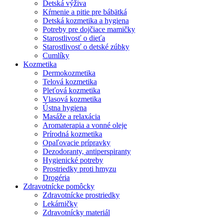
Detská výživa
Kŕmenie a pitie pre bábätká
Detská kozmetika a hygiena
Potreby pre dojčiace mamičky
Starostlivosť o dieťa
Starostlivosť o detské zúbky
Cumlíky
Kozmetika
Dermokozmetika
Telová kozmetika
Pleťová kozmetika
Vlasová kozmetika
Ústna hygiena
Masáže a relaxácia
Aromaterapia a vonné oleje
Prírodná kozmetika
Opaľovacie prípravky
Dezodoranty, antiperspiranty
Hygienické potreby
Prostriedky proti hmyzu
Drogéria
Zdravotnícke pomôcky
Zdravotnícke prostriedky
Lekárničky
Zdravotnícky materiál