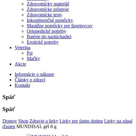
Zdravotnícky materiál
Zdravotnícke prístroje
Zdravotnícke testy
Inkontinenčné pomôcky
Masážne pomôcky pre športovcov
Ortopedické potreby
Batérie do naslúchadiel
Erotické potreby
Veterina
Psi
Mačky
Akcie
Informácie o nákupe
Články o zdraví
Kontakt
Späť
Späť
Domov
Shop
Zdravie a lieky
Lieky pre ústnu dutinu
Lieky na zápal
ďasien
MUNDISAL gél 8 g