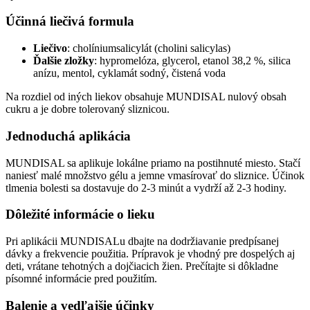
Účinná liečivá formula
Liečivo
: cholíniumsalicylát (cholini salicylas)
Ďalšie zložky
: hypromelóza, glycerol, etanol 38,2 %, silica
anízu, mentol, cyklamát sodný, čistená voda
Na rozdiel od iných liekov obsahuje MUNDISAL nulový obsah
cukru a je dobre tolerovaný sliznicou.
Jednoduchá aplikácia
MUNDISAL sa aplikuje lokálne priamo na postihnuté miesto. Stačí
naniesť malé množstvo gélu a jemne vmasírovať do sliznice. Účinok
tlmenia bolesti sa dostavuje do 2-3 minút a vydrží až 2-3 hodiny.
Dôležité informácie o lieku
Pri aplikácii MUNDISALu dbajte na dodržiavanie predpísanej
dávky a frekvencie použitia. Prípravok je vhodný pre dospelých aj
deti, vrátane tehotných a dojčiacich žien. Prečítajte si dôkladne
písomné informácie pred použitím.
Balenie a vedľajšie účinky