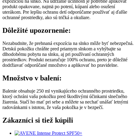
expozíciou na slnko. Na udržanie účinnosti je potrebné aplikovať
produkt opakovane, najmä po potení, kúpaní alebo osušení
uterákom. Pre lepšiu ochranu detí odporúčame používať aj ďalšie
ochranné prostriedky, ako sú tričká a okuliare.
Dôležité upozornenie:
Nezabudnite, že prehnaná expozícia na slnko môže byť nebezpečná.
Detskú pokožku chráňte pred priamym slnkom a vyhýbajte sa
dlhodobému pobytu na slnku, aj pri používaní ochranných
prostriedkov. Produkt nezaručuje 100% ochranu, preto je dôležité
dodržiavať odporúčané množstvo a aplikovať ho pravidelne.
Množstvo v balení:
Balenie obsahuje 250 ml vynikajúceho ochranného prostriedku,
ktorý ochráni vašu pokožku pred škodlivými účinkami slnečného
žiarenia. Stačí ho mať pri sebe a môžete sa nechať unášať letnými
radovánkami s istotou, že vaša pokožka je v bezpečí.
Zákazníci si tiež kúpili