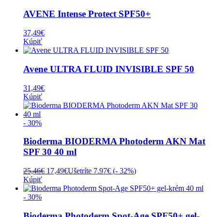
AVENE Intense Protect SPF50+
37,49
€
Kúpiť
Avene ULTRA FLUID INVISIBLE SPF 50
31,49
€
Kúpiť
- 30%
Bioderma BIODERMA Photoderm AKN Mat
SPF 30 40 ml
Pôvodná
Aktuálna
25,46
€
17,49
€
Ušetríte 7.97€ (
- 32%
)
cena
cena
Kúpiť
bola:
je:
25,46€.
17,49€.
- 30%
Bioderma Photoderm Spot-Age SPF50+ gel-