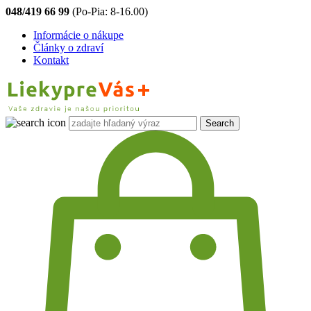
048/419 66 99
(Po-Pia: 8-16.00)
Informácie o nákupe
Články o zdraví
Kontakt