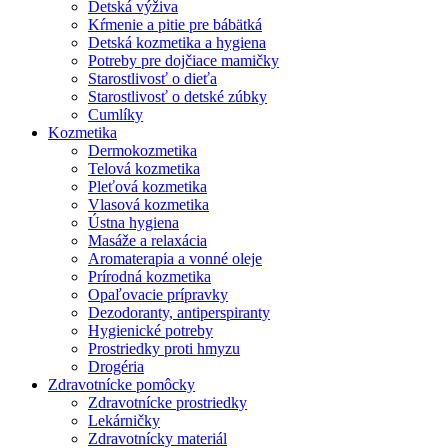
Detská výživa
Kŕmenie a pitie pre bábätká
Detská kozmetika a hygiena
Potreby pre dojčiace mamičky
Starostlivosť o dieťa
Starostlivosť o detské zúbky
Cumlíky
Kozmetika
Dermokozmetika
Telová kozmetika
Pleťová kozmetika
Vlasová kozmetika
Ústna hygiena
Masáže a relaxácia
Aromaterapia a vonné oleje
Prírodná kozmetika
Opaľovacie prípravky
Dezodoranty, antiperspiranty
Hygienické potreby
Prostriedky proti hmyzu
Drogéria
Zdravotnícke pomôcky
Zdravotnícke prostriedky
Lekárničky
Zdravotnícky materiál