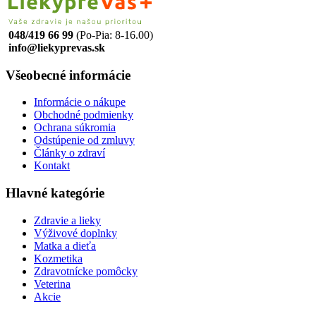
048/419 66 99
(Po-Pia: 8-16.00)
info@liekyprevas.sk
Všeobecné informácie
Informácie o nákupe
Obchodné podmienky
Ochrana súkromia
Odstúpenie od zmluvy
Články o zdraví
Kontakt
Hlavné kategórie
Zdravie a lieky
Výživové doplnky
Matka a dieťa
Kozmetika
Zdravotnícke pomôcky
Veterina
Akcie