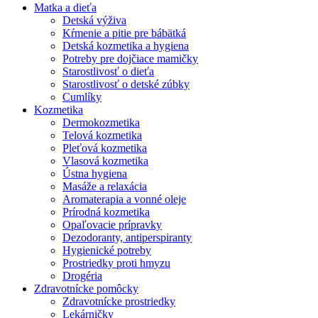
Matka a dieťa
Detská výživa
Kŕmenie a pitie pre bábätká
Detská kozmetika a hygiena
Potreby pre dojčiace mamičky
Starostlivosť o dieťa
Starostlivosť o detské zúbky
Cumlíky
Kozmetika
Dermokozmetika
Telová kozmetika
Pleťová kozmetika
Vlasová kozmetika
Ústna hygiena
Masáže a relaxácia
Aromaterapia a vonné oleje
Prírodná kozmetika
Opaľovacie prípravky
Dezodoranty, antiperspiranty
Hygienické potreby
Prostriedky proti hmyzu
Drogéria
Zdravotnícke pomôcky
Zdravotnícke prostriedky
Lekárničky