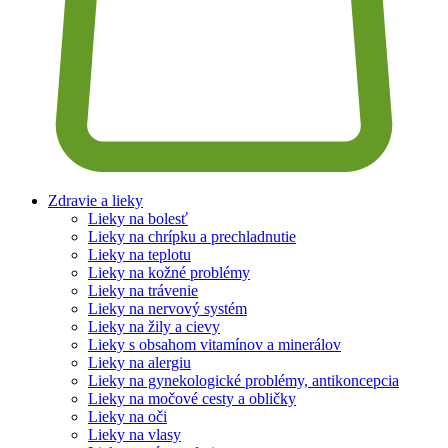
Zdravie a lieky
Lieky na bolesť
Lieky na chrípku a prechladnutie
Lieky na teplotu
Lieky na kožné problémy
Lieky na trávenie
Lieky na nervový systém
Lieky na žily a cievy
Lieky s obsahom vitamínov a minerálov
Lieky na alergiu
Lieky na gynekologické problémy, antikoncepcia
Lieky na močové cesty a obličky
Lieky na oči
Lieky na vlasy