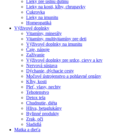
Lieky pre ústnu dutinu
Lieky na kosti, kĺby, chrupavky
Cukrovka
Lieky na imunitu
Homeopatiká
Výživové doplnky
Vitamíny, minerály
Vitamíny, multivitamíny pre deti
Výživové doplnky na imunitu
Čaje, nápoje
Zažívanie
Výživové doplnky pre srdce, cievy a krv
Nervová sústava
Dýchanie, dýchacie cesty
Močové ústrojenstvo a pohlavné orgány
Kĺby, kosti
Pleť, vlasy, nechty
Tehotenstvo
Detox tela
Chudnutie, diéta
Hliva, betaglukány
Bylinné produkty
Zrak, oči
Sladidlá
Matka a dieťa