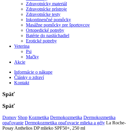
Zdravotnícky materiál
Zdravotnícke prístroje
Zdravotnícke testy
Inkontinenčné pomôcky
Masážne pomôcky pre športovcov
Ortopedické potreby
Batérie do naslúchadiel
Erotické potreby
Veterina
Psi
Mačky
Akcie
Informácie o nákupe
Články o zdraví
Kontakt
Späť
Späť
Domov
Shop
Kozmetika
Dermokozmetika
Dermokozmetika
opaľovanie
Dermokozmetika opaľovacie mlieka a gély
La Roche-
Posay Anthelios DP mlieko SPF50+, 250 ml