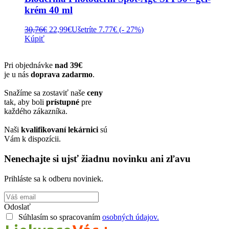
krém 40 ml
Pôvodná
Aktuálna
30,76
€
22,99
€
Ušetríte 7.77€ (
- 27%
)
cena
cena
Kúpiť
bola:
je:
30,76€.
22,99€.
Pri objednávke
nad 39€
je u nás
doprava zadarmo
.
Snažíme sa zostaviť naše
ceny
tak, aby boli
prístupné
pre
každého zákazníka.
Naši
kvalifikovaní lekárnici
sú
Vám k dispozícii.
Nenechajte si ujsť žiadnu novinku ani zľavu
Prihláste sa k odberu noviniek.
Odoslať
Súhlasím so spracovaním
osobných údajov.