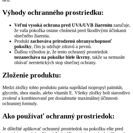
Výhody ochranného prostriedku:
Veľmi vysoká ochrana pred UVA/UVB žiarením
zaručuje,
že vaša pokožka ostane chránená pred škodlivými účinkami
slnečného žiarenia.
Produkt
zachováva prirodzenú obranyschopnosť
pokožky
, čím ju udržuje zdravú a pevnú.
Ďalšou výhodou je, že tento ochranný prostriedok
nezanecháva na pokožke biele škvrny
, takže sa nemusíte
obávať neestetických stop slnečnej ochrany.
Zloženie produktu:
Medzi zložky tohto produktu patria napríklad isopropyl palmitát,
glycerín, shea maslo, alebo vitamín E. Všetky zložky boli starostlivo
zvolené a kombinované pre dosiahnutie maximálnej účinnosti
ochrannej formuly.
Ako používať ochranný prostriedok:
Je dôležité aplikovať ochranný prostriedok na pokožku ešte pred