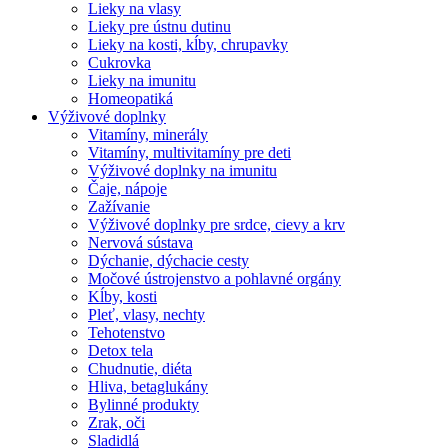
Lieky na vlasy
Lieky pre ústnu dutinu
Lieky na kosti, kĺby, chrupavky
Cukrovka
Lieky na imunitu
Homeopatiká
Výživové doplnky
Vitamíny, minerály
Vitamíny, multivitamíny pre deti
Výživové doplnky na imunitu
Čaje, nápoje
Zažívanie
Výživové doplnky pre srdce, cievy a krv
Nervová sústava
Dýchanie, dýchacie cesty
Močové ústrojenstvo a pohlavné orgány
Kĺby, kosti
Pleť, vlasy, nechty
Tehotenstvo
Detox tela
Chudnutie, diéta
Hliva, betaglukány
Bylinné produkty
Zrak, oči
Sladidlá