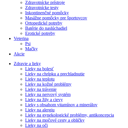
Zdravotnícke prístroje
Zdravotnícke testy
Inkontinenčné pomôcky
Masážne pomôcky pre športovcov
Ortopedické potreby
Batérie do naslúchadiel
Erotické potreby
Veterina
Psi
Mačky
Akcie
Zdravie a lieky
Lieky na bolesť
Lieky na chrípku a prechladnutie
Lieky na teplotu
Lieky na kožné problémy
Lieky na trávenie
Lieky na nervový systém
Lieky na žily a cievy
Lieky s obsahom vitamínov a minerálov
Lieky na alergiu
Lieky na gynekologické problémy, antikoncepcia
Lieky na močové cesty a obličky
Lieky na oči